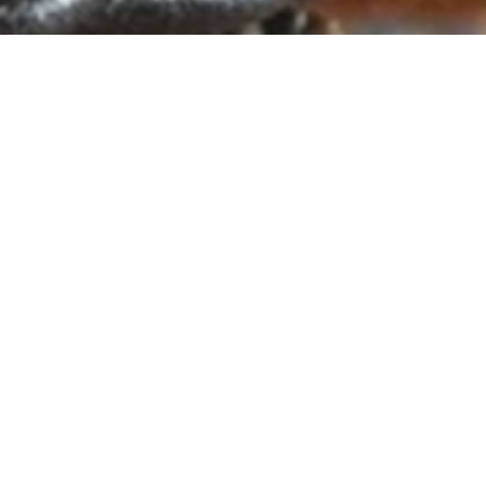
Téléphone
09 78 81 75 68
Email
info@tapasdeslys.fr
Localisation
1 Rte des Rosiers
Saint Georges du Bois
49250 Les Bois d'Anjou